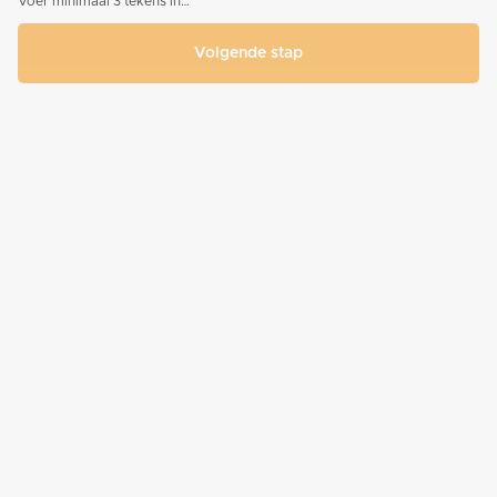
Voer minimaal 3 tekens in…
Volgende stap